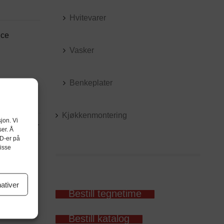
Hvitevarer
ice
Vasker
Benkeplater
Kjøkkenmontering
jon. Vi
våre kunder!
→
ser. Å
ID-er på
visse
nativer
Bestill tegnetime
Bestill katalog