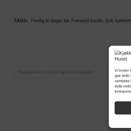
TAGS:
Ferdig to dager før
,
Fornøyd kunde
,
Grå
,
kjøkke
Vi bruker 
←
Endelig eiere av et hvitt og klassisk kjøkken
gjør dette
samtykke t
dette nett
funksjoner