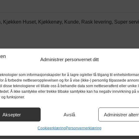
n
,
Kjøkken Huset
,
Kjøkkenøy
,
Kunde
,
Rask levering
,
Super serv
Administrer personvernet ditt
teknologier som informasjonskapsler for å lagre og/eller få tilgang til enhetsinformas
God sommer til alle 
 for å forbedre nettleseropplevelsen og for å vise (ikke-) personlig tilpassede annon
il disse teknologiene vil tillate oss å behandle data som nettleseratferd eller unike 
stedet. Å ikke samtykke eller trekke tilbake samtykke kan ha negativ innvirkning på 
 og funksjoner.
Aksepter
Avslå
Administrer alter
Cookieerklæring
Personvernerklæring