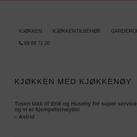
KJØKKEN
KJØKKENTILBEHØR
GARDERO
69 89 72 20
KJØKKEN MED KJØKKENØY
Tusen takk til Erik og Huseby for super service 
og vi er kjempefornøyde!
– Astrid