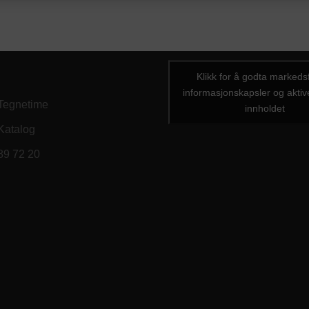
Klikk for å godta markeds
informasjonskapsler og aktiv
 Tegnetime
innholdet
 Katalog
 89 72 20