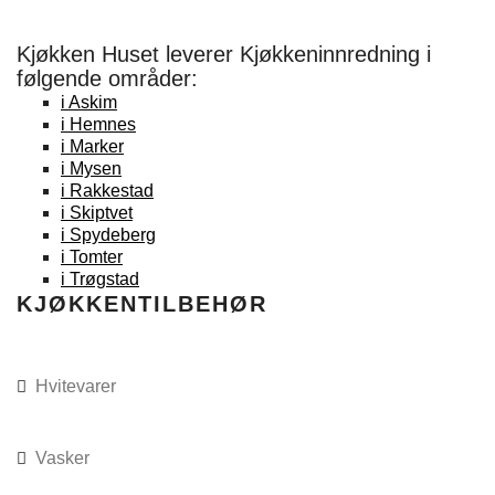
Kjøkken Huset leverer Kjøkkeninnredning i
BENKEPLATER
følgende områder:
i Askim
GARDEROBE
i Hemnes
i Marker
KAMPANJER
i Mysen
i Rakkestad
KONTAKT
i Skiptvet
i Spydeberg
i Tomter
BESTILL KATALOG
i Trøgstad
KJØKKENTILBEHØR
TEGNETIME
69 89 72 20
Hvitevarer
Vasker