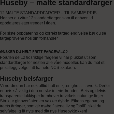
Huseby – malte standardfarger
69 89 72 20
12 MALTE STANDARDFARGER – TIL SAMME PRIS
Her ser du våre 12 standardfarger, som til enhver tid
oppdateres etter trender i tiden.
For siste oppdatering og korrekt fargegjengivelse bør du se
fargeprøvene hos din forhandler.
ØNSKER DU HELT FRITT FARGEVALG?
Foruten de 12 tidsriktige fargene vi har plukket ut som
standardfarger for nesten alle våre modeller, kan du mot et
pristillegg velge fritt fra hele NCS-skalaen.
Huseby beisfarger
Vi nordmenn har nok alltid hatt en kjærlighet til treverk. Derfor
er beis så viktig i den norske interiørtrenden. Beis og delvis
transparente lakktyper fremhever trevirkets naturlige linjer.
Struktur gir overflaten en vakker dybde. Eikens egenart og
treets årringer, som gir møbelflatene liv og ”spill”, skal du
selvfølgelig få nyte med ditt nye Husebykjøkken!