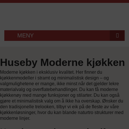
MENY
KJØKKEN
Huseby Moderne kjøkken
KJØKKENTILBEHØR
HUSEBY KJØKKEN
Moderne kjøkken i eksklusiv kvalitet. Her finner du
GARDEROBE
HVITEVARER
KJØKKENMONTERING
kjøkkenmodeller i stramt og minimalistisk design – og
valgmulighetene er mange, ikke minst når det gjelder lekre
KAMPANJER
VASKER
– BESTILL KATALOG
materialvalg og overflatebehandlinger. Du kan få moderne
kjøkkenøy med mange funksjoner og stilarter. Du kan også
gjøre et minimalistisk valg om å ikke ha overskap. Ønsker du
KONTAKT
BENKEPLATER
den tradisjonelle trelooken, tilbyr vi eik på de fleste av våre
kjøkkenløsninger, hvor du kan blande naturtro strukturer med
BESTILL KATALOG
moderne linjer.
TEGNETIME