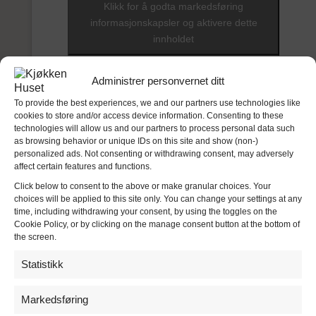
Klikk for å godta markedsføring
informasjonskapsler og aktivere dette
innholdet
Administrer personvernet ditt
To provide the best experiences, we and our partners use technologies like
cookies to store and/or access device information. Consenting to these
technologies will allow us and our partners to process personal data such
as browsing behavior or unique IDs on this site and show (non-)
personalized ads. Not consenting or withdrawing consent, may adversely
affect certain features and functions.
Click below to consent to the above or make granular choices. Your
choices will be applied to this site only. You can change your settings at any
time, including withdrawing your consent, by using the toggles on the
Cookie Policy, or by clicking on the manage consent button at the bottom of
the screen.
AGAVE
Huseby Moderne kjøkken
Statistikk
DILL
Markedsføring
Huseby Moderne kjøkken