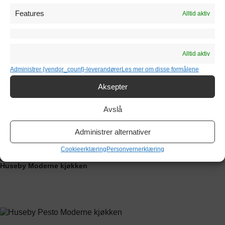
Features
Alltid aktiv
HAVRE
Huseby Moderne kjøkken
Alltid aktiv
Administrer {vendor_count}-leverandører
Les mer om disse formålene
Aksepter
KORNEL
Huseby Moderne kjøkken
Avslå
STRÅ
Huseby Moderne kjøkken
Administrer alternativer
Cookieerklæring
Personvernerklæring
PERSILLE
Huseby Moderne kjøkken