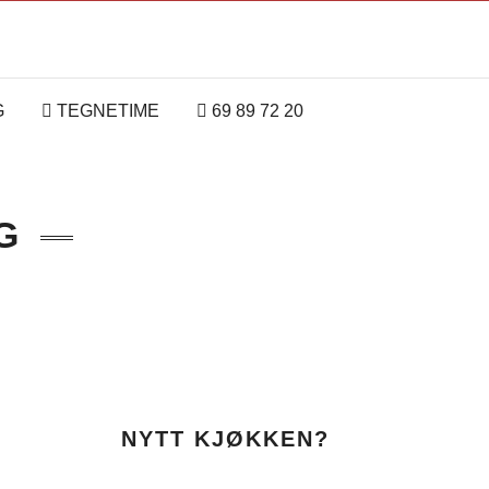
G
TEGNETIME
69 89 72 20
G
NYTT KJØKKEN?