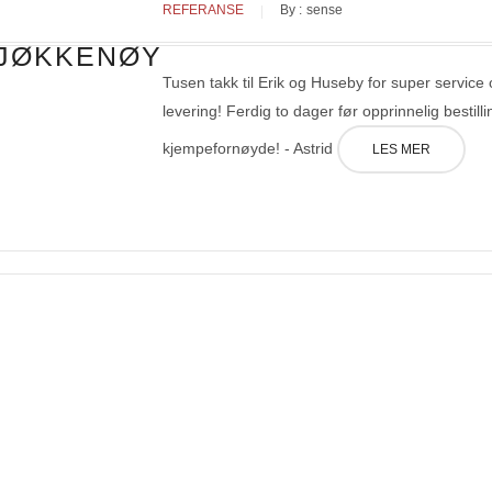
REFERANSE
By :
sense
KJØKKENØY
Tusen takk til Erik og Huseby for super service
levering! Ferdig to dager før opprinnelig bestilli
kjempefornøyde! - Astrid
LES MER