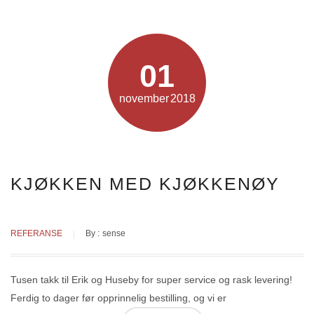
BENKEPLATER
01
GARDEROBE
november
2018
KAMPANJER
KONTAKT
BESTILL KATALOG
KJØKKEN MED KJØKKENØY
TEGNETIME
69 89 72 20
REFERANSE
By :
sense
Tusen takk til Erik og Huseby for super service og rask levering!
Ferdig to dager før opprinnelig bestilling, og vi er