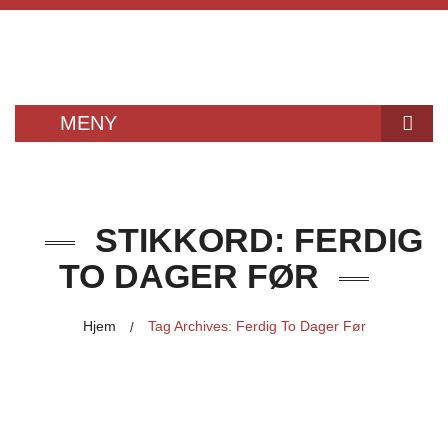
MENY
KJØKKEN
HUSEBY KJØKKEN
STIKKORD:
FERDIG
KJØKKENMONTERING
TO DAGER FØR
– BESTILL KATALOG
Hjem
Tag Archives: Ferdig To Dager Før
/
KJØKKENTILBEHØR
HVITEVARER
VASKER