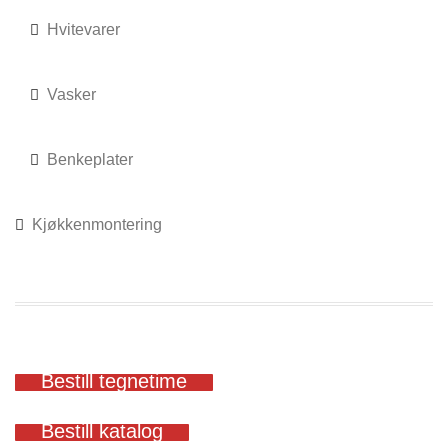
Hvitevarer
Vasker
Benkeplater
Kjøkkenmontering
Bestill tegnetime
Bestill katalog