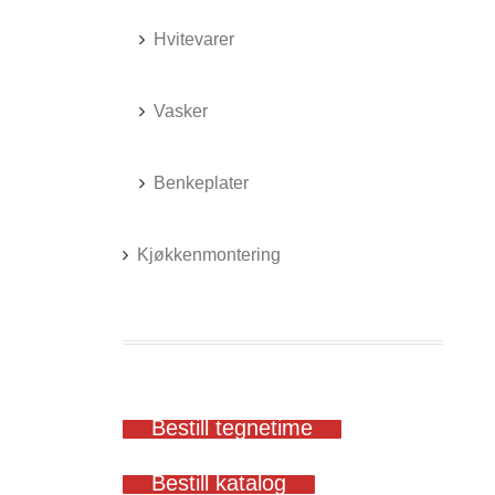
Hvitevarer
Vasker
Benkeplater
Kjøkkenmontering
Bestill tegnetime
Bestill katalog