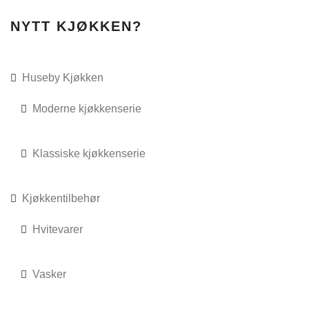
NYTT KJØKKEN?
BENKEPLATER
GARDEROBE
Huseby Kjøkken
KAMPANJER
Moderne kjøkkenserie
KONTAKT
Klassiske kjøkkenserie
BESTILL KATALOG
TEGNETIME
Kjøkkentilbehør
69 89 72 20
Hvitevarer
Vasker