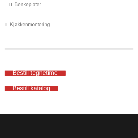
Benkeplater
Kjøkkenmontering
Bestill tegnetime
Bestill katalog