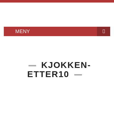
MENY
KJØKKEN
HUSEBY KJØKKEN
KJOKKEN-
KJØKKENMONTERING
ETTER10
– BESTILL KATALOG
KJØKKENTILBEHØR
HVITEVARER
VASKER