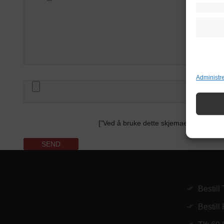
Administr
["Ved å bruke dette skjemaet godtar du 
Bestill
Bestill