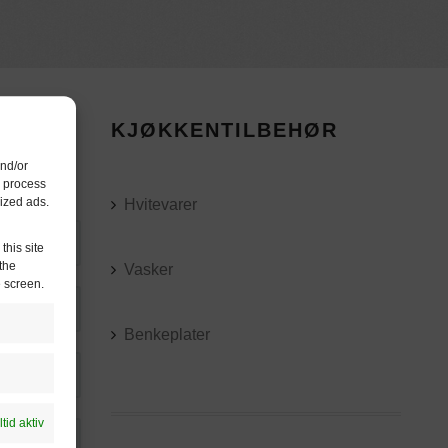
KJØKKENTILBEHØR
and/or
o process
ized ads.
Hvitevarer
this site
the
Vasker
e screen.
Benkeplater
ltid aktiv