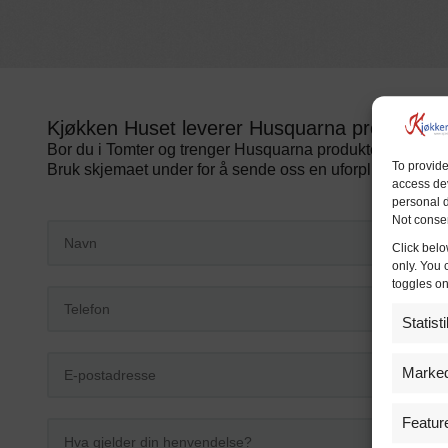
Kjøkken Huset leverer Husquarna produkter i
Bor du i Tomter og trenger Husquarna produkter?
To provide
Bruk skjemaet under for å sende oss en uforpliktende for
access dev
personal d
Not consen
Click belo
only. You 
toggles on
Statist
Marked
Featur