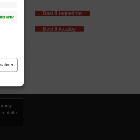
Bestill tegnetime
ltid aktiv
Bestill katalog
nativer
føring
ere dette